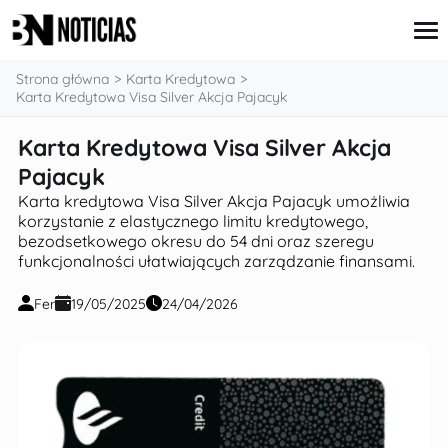
treści
Strona główna
Karta Kredytowa
Karta Kredytowa Visa Silver Akcja Pajacyk
Karta Kredytowa Visa Silver Akcja
Karta Kredytowa
Kredyt Hipoteczny
Pajacyk
Kredyt Konsumpcyjny
Karta kredytowa Visa Silver Akcja Pajacyk umożliwia
Inwestycje
korzystanie z elastycznego limitu kredytowego,
Oszczędzanie
bezodsetkowego okresu do 54 dni oraz szeregu
funkcjonalności ułatwiających zarządzanie finansami.
Fer
19/05/2025
24/04/2026