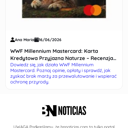
Ana Maria
16/06/2026
WWF Millennium Mastercard: Karta
Kredytowa Przyjazna Naturze – Recenzja i
Dowiedz się, jak działa WWF Millennium
Opinia
Mastercard. Poznaj opinie, opłaty i sprawdź, jak
zyskać brak marży za przewalutowanie i wspierać
ochronę przyrody.
UWAGA Podkreślamy, że bnnoticias.com to tylko portal