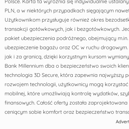
Polsce. Karta ta wyróżnia się indywidualnie ustal
PLN, a w niektórych przypadkach sięgającym nawe
Użytkownikom przysługuje również okres bezodsetk
transakcji gotówkowych, jak i bezgotówkowych. J
pakiet ubezpieczenia podróżnego, obejmujący m.in. 
ubezpieczenie bagażu oraz OC w ruchu drogowym
jak i za granicą, dzięki korzystnym kursom wymian
Bank Millennium dba o bezpieczeństwo swoich klie
technologia 3D Secure, która zapewnia najwyższy p
rozwojem technologii, użytkownicy mogą korzystać z
mobilnej, które umożliwiają kontrolę wydatków, szy
finansowych. Całość oferty została zaprojektowan
ceniącym sobie komfort oraz bezpieczeństwo transa
Adver