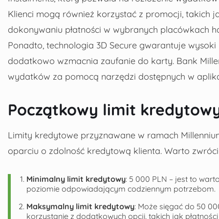
Klienci mogą również korzystać z promocji, takich 
dokonywaniu płatności w wybranych placówkach h
Ponadto, technologia 3D Secure gwarantuje wysoki 
dodatkowo wzmacnia zaufanie do karty. Bank Millenn
wydatków za pomocą narzędzi dostępnych w aplikacj
Początkowy limit kredytow
Limity kredytowe przyznawane w ramach Millennium
oparciu o zdolność kredytową klienta. Warto zwróc
Minimalny limit kredytowy
: 5 000 PLN – jest to war
poziomie odpowiadającym codziennym potrzebom.
Maksymalny limit kredytowy
: Może sięgać do 50 00
korzystanie z dodatkowych opcji, takich jak płatności