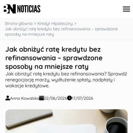
treści
Strona główna
Kredyt Hipoteczny
Jak obniżyć ratę kredytu bez refinansowania – sprawdzone
sposoby na mniejsze raty
Karta Kredytowa
Jak obniżyć ratę kredytu bez
Kredyt Hipoteczny
refinansowania – sprawdzone
Kredyt Konsumpcyjny
Inwestycje
sposoby na mniejsze raty
Oszczędzanie
Jak obniżyć ratę kredytu bez refinansowania? Sprawdź
renegocjację marży, wydłużenie spłaty, nadpłaty i
wakacje kredytowe.
Anna Kowalska
02/06/2026
17/07/2026