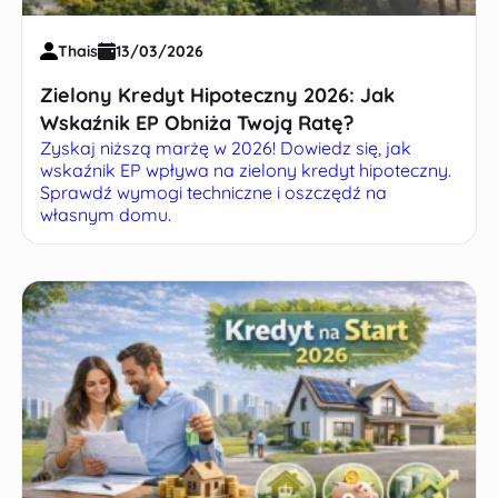
Thais
13/03/2026
Zielony Kredyt Hipoteczny 2026: Jak
Wskaźnik EP Obniża Twoją Ratę?
Zyskaj niższą marżę w 2026! Dowiedz się, jak
wskaźnik EP wpływa na zielony kredyt hipoteczny.
Sprawdź wymogi techniczne i oszczędź na
własnym domu.