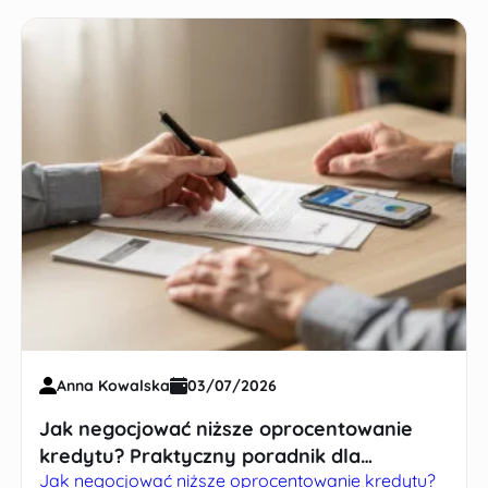
Anna Kowalska
03/07/2026
Jak negocjować niższe oprocentowanie
kredytu? Praktyczny poradnik dla
Jak negocjować niższe oprocentowanie kredytu?
kredytobiorców