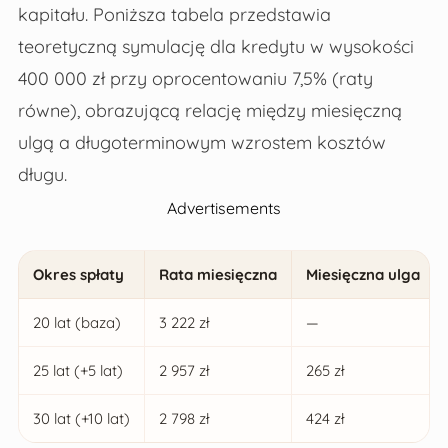
kapitału. Poniższa tabela przedstawia
teoretyczną symulację dla kredytu w wysokości
400 000 zł przy oprocentowaniu 7,5% (raty
równe), obrazującą relację między miesięczną
ulgą a długoterminowym wzrostem kosztów
długu.
Advertisements
Okres spłaty
Rata miesięczna
Miesięczna ulga
20 lat (baza)
3 222 zł
—
25 lat (+5 lat)
2 957 zł
265 zł
30 lat (+10 lat)
2 798 zł
424 zł