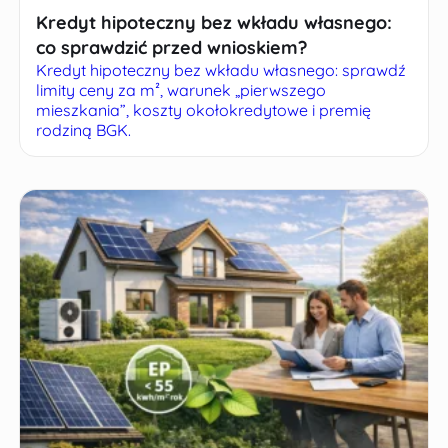
Kredyt hipoteczny bez wkładu własnego:
co sprawdzić przed wnioskiem?
Kredyt hipoteczny bez wkładu własnego: sprawdź
limity ceny za m², warunek „pierwszego
mieszkania”, koszty okołokredytowe i premię
rodziną BGK.