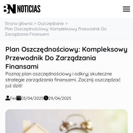
treści
Strona główna
Oszczędzanie
Plan Oszczędnościowy: Kompleksowy Przewodnik Do
Zarządzania Finansami
Karta Kredytowa
Plan Oszczędnościowy: Kompleksowy
Kredyt Hipoteczny
Przewodnik Do Zarządzania
Kredyt Konsumpcyjny
Inwestycje
Finansami
Oszczędzanie
Poznaj plan oszczędnościowy i odkryj skuteczne
strategie zarządzania finansami. Zacznij oszczędzać
już dziś!
Fer
03/04/2025
29/04/2025